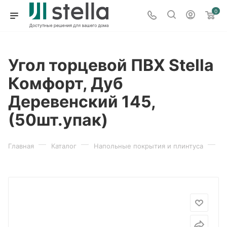
0
Угол торцевой ПВХ Stella
Комфорт, Дуб
Деревенский 145,
(50шт.упак)
—
—
—
Главная
Каталог
Напольные покрытия и плинтуса
П