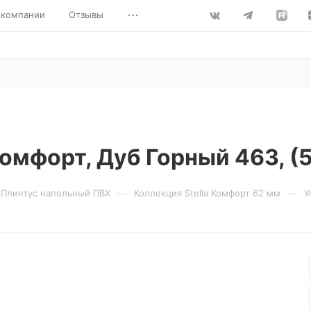
...
 компании
Отзывы
омфорт, Дуб Горный 463, (
—
—
Плинтус напольный ПВХ
Коллекция Stella Комфорт 62 мм
У