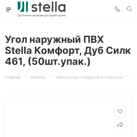
Угол наружный ПВХ
Stella Комфорт, Дуб Силк
461, (50шт.упак.)
—
—
—
Главная
Каталог
Напольные покрытия и плинтуса
П