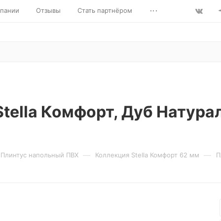
...
пании
Отзывы
Стать партнёром
tella Комфорт, Дуб Натура
—
—
Плинтус напольный ПВХ
Коллекция Stella Комфорт 62 мм
П