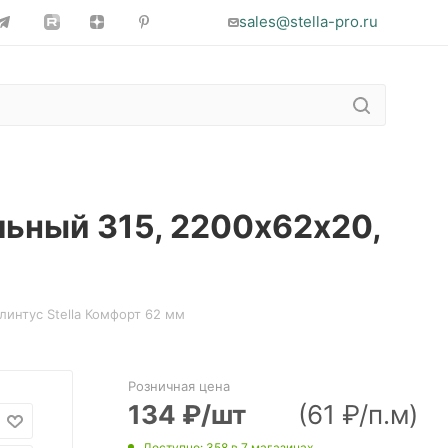
sales@stella-pro.ru
льный 315, 2200х62х20,
линтус Stella Комфорт 62 мм
Розничная цена
134
₽
/шт
(61 ₽/п.м)
Доступно
: 358
в 7 магазинах