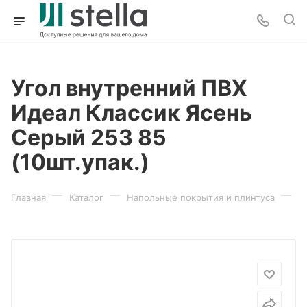
Угол внутренний ПВХ
Идеал Классик Ясень
Серый 253 85
(10шт.упак.)
—
—
—
Главная
Каталог
Напольные покрытия и плинтуса
П