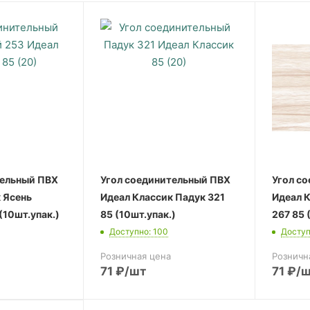
тельный ПВХ
Угол соединительный ПВХ
Угол с
 Ясень
Идеал Классик Падук 321
Идеал 
(10шт.упак.)
85 (10шт.упак.)
267 85 
Доступно: 100
Доступ
Розничная цена
Розничн
71
₽
/шт
71
₽
/