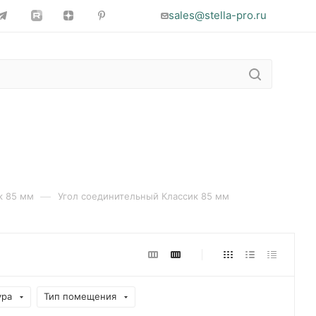
sales@stella-pro.ru
—
к 85 мм
Угол соединительный Классик 85 мм
ура
Тип помещения