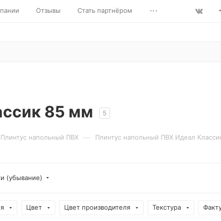
...
пании
Отзывы
Стать партнёром
ассик 85 мм
5
—
Плинтус напольный ПВХ
Плинтус напольный ПВХ Идеал Класси
ти (убывание)
ия
Цвет
Цвет производителя
Текстура
Факт