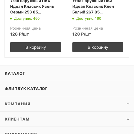
Угол наружный ПВХ
Угол наружный ПВХ
Идеал Классик Ясень
Идеал Классик Клен
Серый 253 85
Белый 267 85
(10шт.упак.)
(10шт.упак.)
Доступно: 460
Доступно: 190
Розничная цена
Розничная цена
128
₽
/шт
128
₽
/шт
В корзину
В корзину
КАТАЛОГ
ФЛИПБУК КАТАЛОГ
КОМПАНИЯ
КЛИЕНТАМ