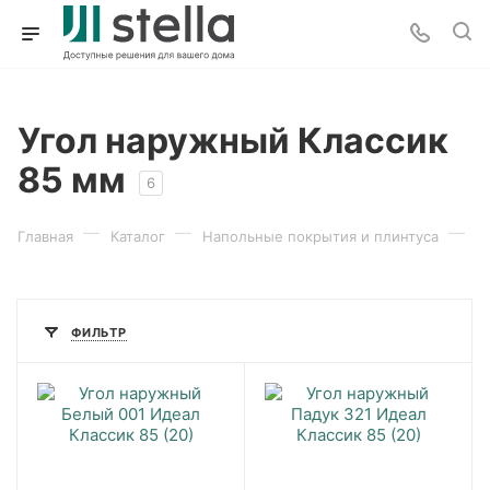
Угол наружный Классик
85 мм
6
—
—
—
Главная
Каталог
Напольные покрытия и плинтуса
П
ФИЛЬТР