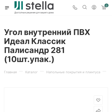
0
Угол внутренний ПВХ
Идеал Классик
Палисандр 281
(10шт.упак.)
—
—
—
Главная
Каталог
Напольные покрытия и плинтуса
П