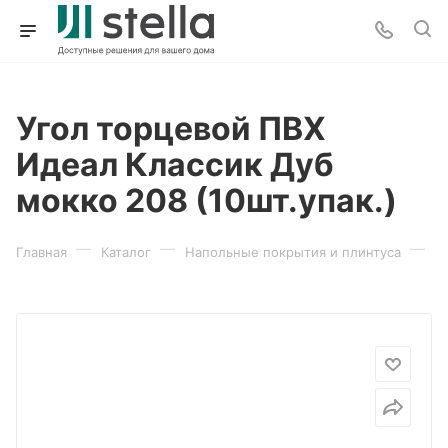
Угол торцевой ПВХ
Идеал Классик Дуб
мокко 208 (10шт.упак.)
—
—
—
Главная
Каталог
Напольные покрытия и плинтуса
П