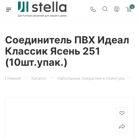
0
Соединитель ПВХ Идеал
Классик Ясень 251
(10шт.упак.)
—
—
—
Главная
Каталог
Напольные покрытия и плинтуса
П