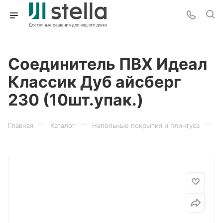
Соединитель ПВХ Идеал
Классик Дуб айсберг
230 (10шт.упак.)
—
—
—
Главная
Каталог
Напольные покрытия и плинтуса
П