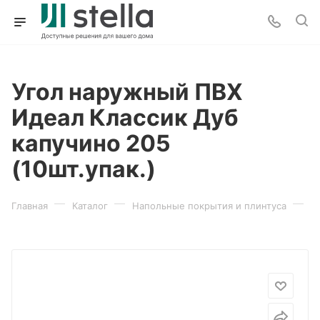
Угол наружный ПВХ
Идеал Классик Дуб
капучино 205
(10шт.упак.)
—
—
—
Главная
Каталог
Напольные покрытия и плинтуса
П