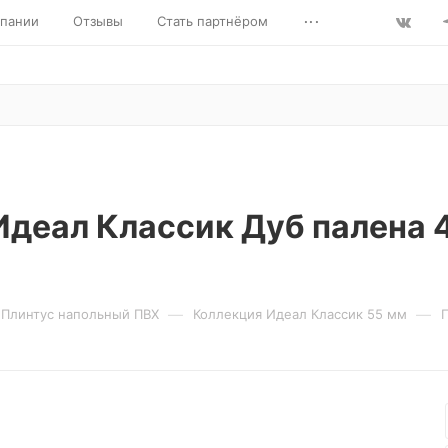
...
пании
Отзывы
Стать партнёром
Идеал Классик Дуб палена 
—
—
Плинтус напольный ПВХ
Коллекция Идеал Классик 55 мм