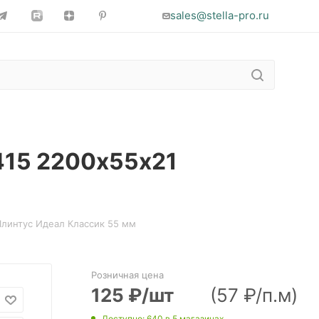
sales@stella-pro.ru
415 2200х55х21
Плинтус Идеал Классик 55 мм
Розничная цена
125
₽
/шт
(57 ₽/п.м)
Доступно
: 640
в 5 магазинах