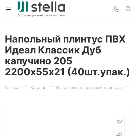
Напольный плинтус ПВХ
Идеал Классик Дуб
капучино 205
2200х55х21 (40шт.упак.)
—
—
—
Главная
Каталог
Напольные покрытия и плинтуса
П