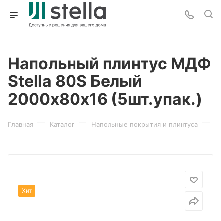
Напольный плинтус МДФ
Stella 80S Белый
2000х80х16 (5шт.упак.)
—
—
—
Главная
Каталог
Напольные покрытия и плинтуса
П
Хит