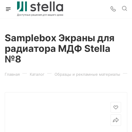
Sampleboх Экраны для
радиатора МДФ Stella
№8
—
—
—
Главная
Каталог
Образцы и рекламные материалы