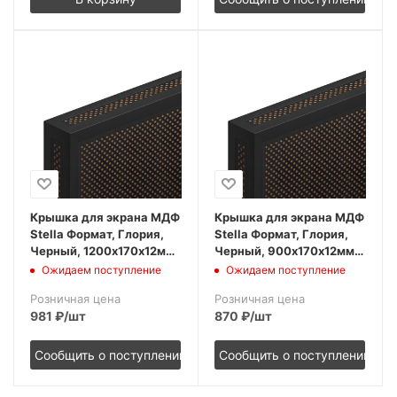
Крышка для экрана МДФ
Крышка для экрана МДФ
Stella Формат, Глория,
Stella Формат, Глория,
Черный, 1200х170х12мм
Черный, 900х170х12мм
(упак. 1шт)
(упак. 1шт)
Ожидаем поступление
Ожидаем поступление
Розничная цена
Розничная цена
981
₽
/шт
870
₽
/шт
Сообщить о поступлении
Сообщить о поступлении