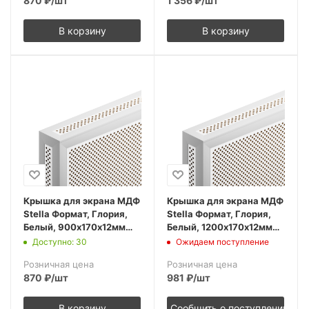
870
₽
/шт
1 356
₽
/шт
В корзину
В корзину
Крышка для экрана МДФ
Крышка для экрана МДФ
Stella Формат, Глория,
Stella Формат, Глория,
Белый, 900х170х12мм
Белый, 1200х170х12мм
(упак. 1шт)
(упак. 1шт)
Доступно: 30
Ожидаем поступление
Розничная цена
Розничная цена
870
₽
/шт
981
₽
/шт
В корзину
Сообщить о поступлении