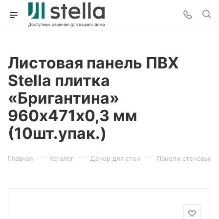
Листовая панель ПВХ
Stella плитка
«Бригантина»
960х471х0,3 мм
(10шт.упак.)
—
—
—
Главная
Каталог
Декор для стен
Панели стеновые 