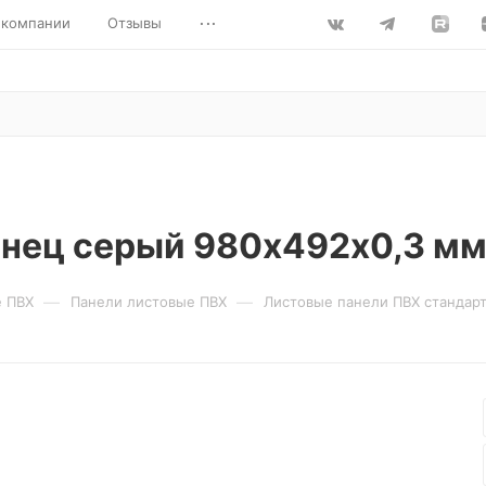
...
 компании
Отзывы
нец серый 980х492х0,3 мм 
—
—
е ПВХ
Панели листовые ПВХ
Листовые панели ПВХ стандар