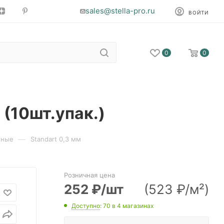
sales@stella-pro.ru
ВОЙТИ
0
0
(10шт.упак.)
—
тные
Standart 0,3 мм
Розничная цена
252
₽
/шт
(523 ₽/м²)
Доступно
: 70
в 4 магазинах