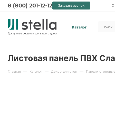
8 (800) 201-12-12
Заказать звонок
О
Каталог
Листовая панель ПВХ Сла
—
—
—
Главная
Каталог
Декор для стен
Панели стеновы