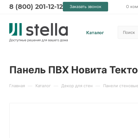
8 (800) 201-12-12
Заказать звонок
О ком
Каталог
Панель ПВХ Новита Текто
—
—
—
Главная
Каталог
Декор для стен
Панели стеновы