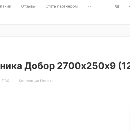
...
пании
Отзывы
Стать партнёром
ника Добор 2700х250х9 (12
—
е ПВХ
Коллекция Новита