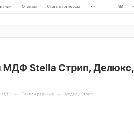
...
пании
Отзывы
Стать партнёром
 МДФ Stella Стрип, Делюкс
—
—
е МДФ
Панели реечные
Модель Стрип