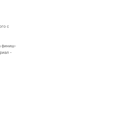
ого с
а финиш-
риал -