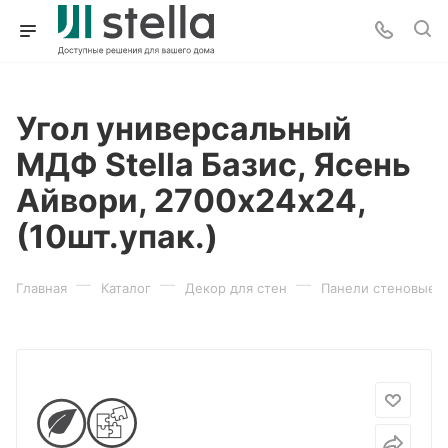
Угол универсальный
МДФ Stella Базис, Ясень
Айвори, 2700х24х24,
(10шт.упак.)
—
—
—
Главная
Каталог
Декор для стен
Панели стеновые