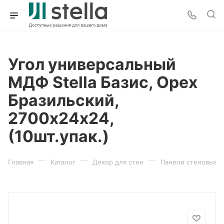
Угол универсальный
МДФ Stella Базис, Орех
Бразильский,
2700х24х24,
(10шт.упак.)
—
—
—
Главная
Каталог
Декор для стен
Панели стеновые