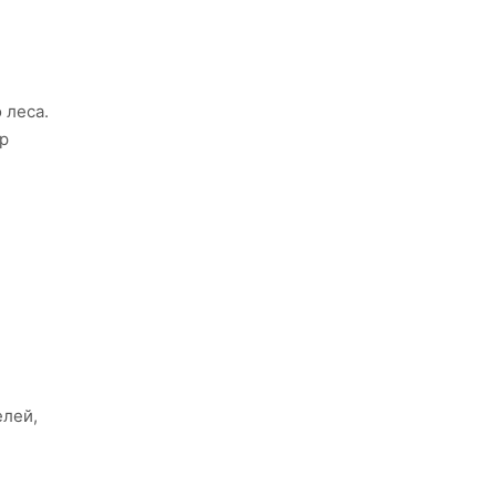
 леса.
р
елей,