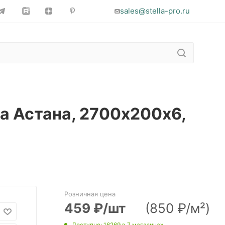
sales@stella-pro.ru
на Астана, 2700х200х6,
Розничная цена
459
₽
/шт
(850 ₽/м²)
Доступно
: 16269
в 7 магазинах