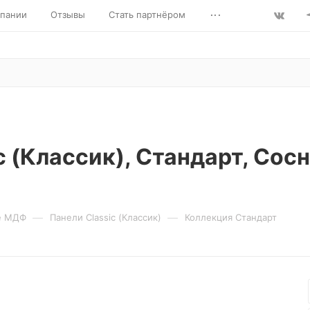
...
пании
Отзывы
Стать партнёром
c (Классик), Стандарт, Сос
—
—
е МДФ
Панели Classic (Классик)
Коллекция Стандарт