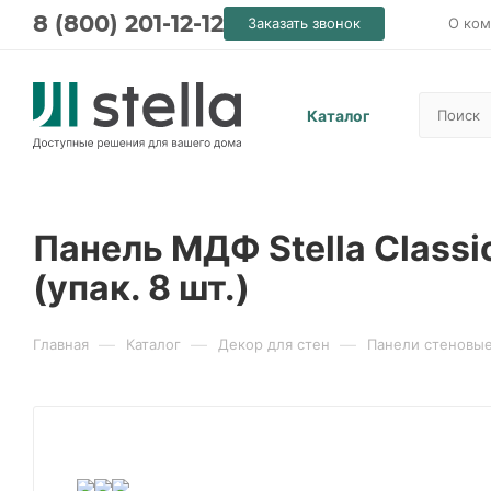
8 (800) 201-12-12
Заказать звонок
О ком
Каталог
Панель МДФ Stella Classi
(упак. 8 шт.)
—
—
—
Главная
Каталог
Декор для стен
Панели стеновы