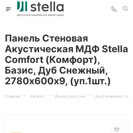
Панель Стеновая
Акустическая МДФ Stella
Comfort (Комфорт),
Базис, Дуб Снежный,
2780х600х9, (уп.1шт.)
—
—
—
Главная
Каталог
Декор для стен
Акустические стен